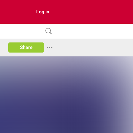
Log in
Share