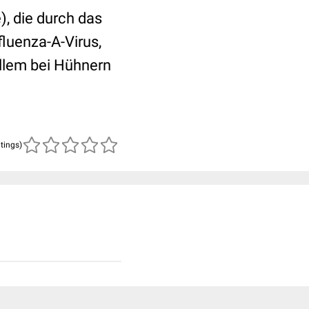
), die durch das
fluenza-A-Virus,
allem bei Hühnern
atings)