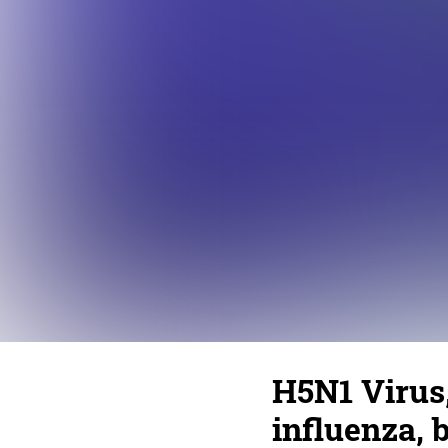
H5N1 Virus,
influenza, b