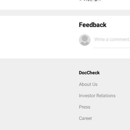
Feedback
Write a comment.
DocCheck
About Us
Investor Relations
Press
Career