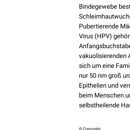
Bindegewebe beste
Schleimhautwuche
Pubertierende Mä
Virus (HPV) gehör
Anfangsbuchstaben
vakuolisierenden 
sich um eine Fami
nur 50 nm groß und
Epithelien und ve
beim Menschen und
selbstheilende Ha
© Copyright