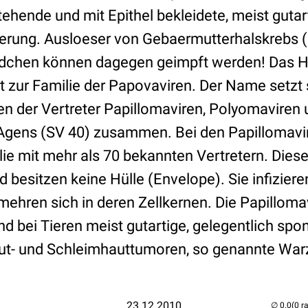
hende und mit Epithel bekleidete, meist gutar
rung. Ausloeser von Gebaermutterhalskrebs (
dchen können dagegen geimpft werden! Das 
t zur Familie der Papovaviren. Der Name setzt 
 der Vertreter Papillomaviren, Polyomaviren 
Agens (SV 40) zusammen. Bei den Papillomavi
lie mit mehr als 70 bekannten Vertretern. Dies
 besitzen keine Hülle (Envelope). Sie infizieren
rmehren sich in deren Zellkernen. Die Papillom
 bei Tieren meist gutartige, gelegentlich spo
ut- und Schleimhauttumoren, so genannte War
23.12.2010
(0 r