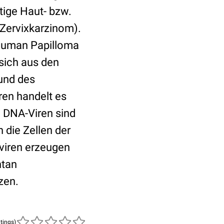
tige Haut- bzw.
Zervixkarzinom).
Human Papilloma
sich aus den
und des
ren handelt es
e DNA-Viren sind
 die Zellen der
aviren erzeugen
ntan
zen.
atings)