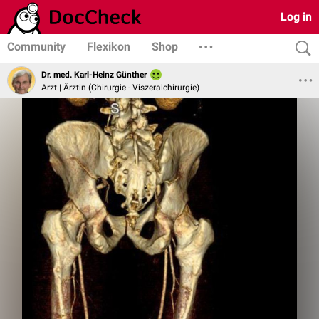
Log in
Community
Flexikon
Shop
Dr. med. Karl-Heinz Günther
Arzt | Ärztin (Chirurgie - Viszeralchirurgie)