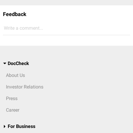
Feedback
Write a comment...
DocCheck
About Us
Investor Relations
Press
Career
For Business