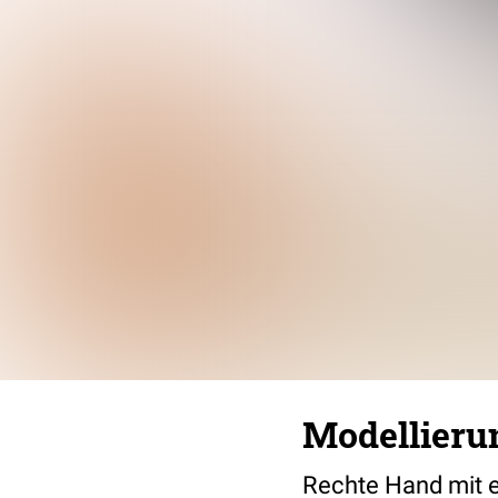
Modellieru
Rechte Hand mit e