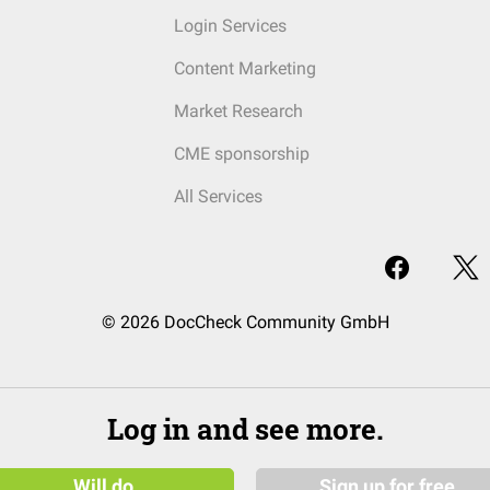
Login Services
Content Marketing
Market Research
CME sponsorship
All Services
© 2026 DocCheck Community GmbH
Log in and see more.
Will do
Sign up for free