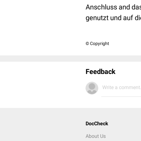
Anschluss and das
genutzt und auf d
© Copyright
Feedback
Write a comment.
DocCheck
About Us