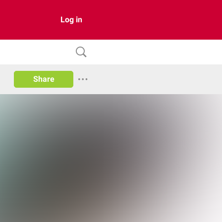
Log in
Share