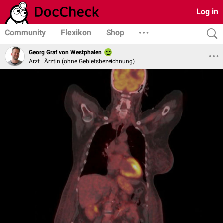
Log in
Community
Flexikon
Shop
Georg Graf von Westphalen
Arzt | Ärztin (ohne Gebietsbezeichnung)