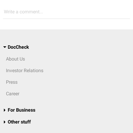
Write a comment...
DocCheck
About Us
Investor Relations
Press
Career
For Business
Other stuff