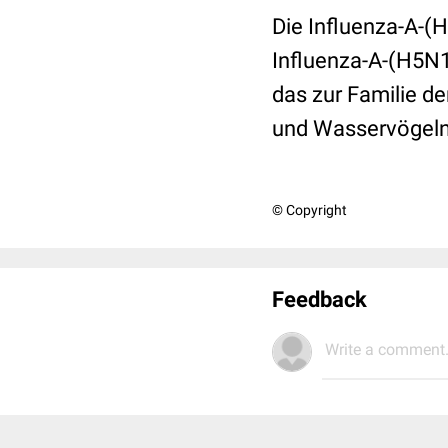
Die Influenza-A-(H
Influenza-A-(H5N1)
das zur Familie d
und Wasservögeln
© Copyright
Feedback
Write a comment.