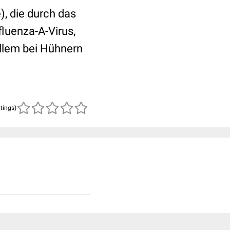
), die durch das
fluenza-A-Virus,
allem bei Hühnern
atings)