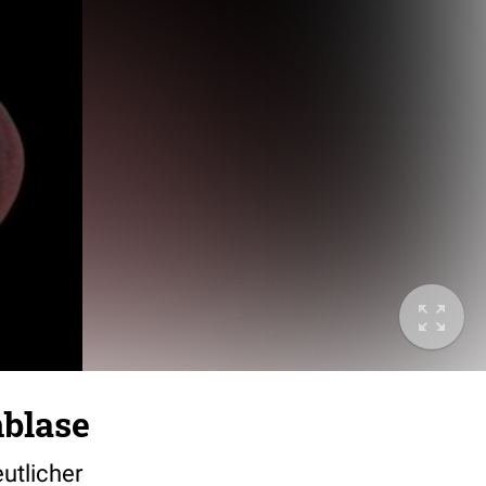
nblase
utlicher