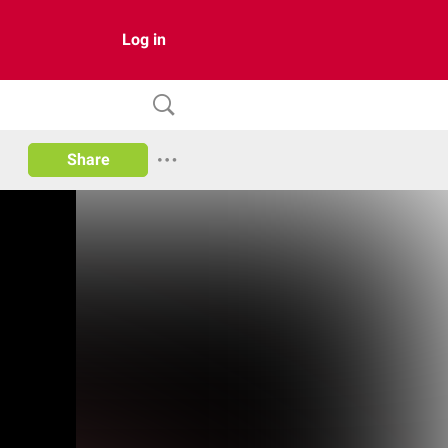
Log in
Share