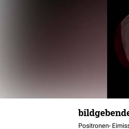
bildgebend
Positronen- Eimis