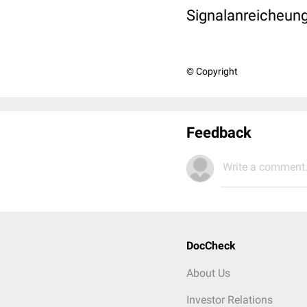
Signalanreicheung 
© Copyright
Feedback
Write a comment.
DocCheck
About Us
Investor Relations