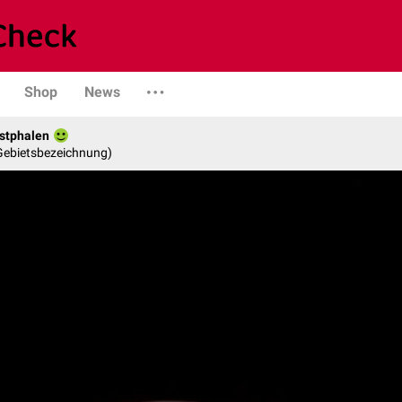
Shop
News
stphalen
 Gebietsbezeichnung)