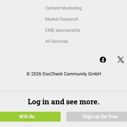
Content Marketing
Market Research
CME sponsorship
All Services
© 2026 DocCheck Community GmbH
Log in and see more.
Will do
Sign up for free