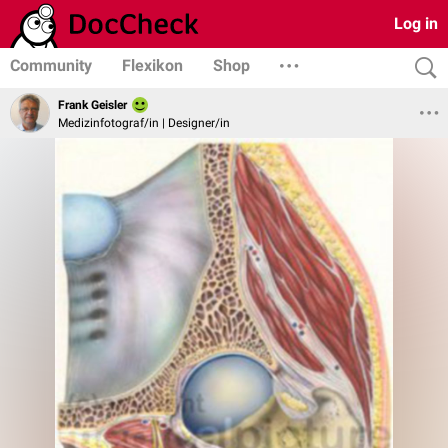
Log in
Community
Flexikon
Shop
Frank Geisler
Medizinfotograf/in | Designer/in