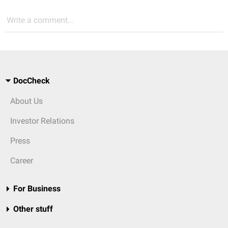
Write a comment...
DocCheck
About Us
Investor Relations
Press
Career
For Business
Other stuff