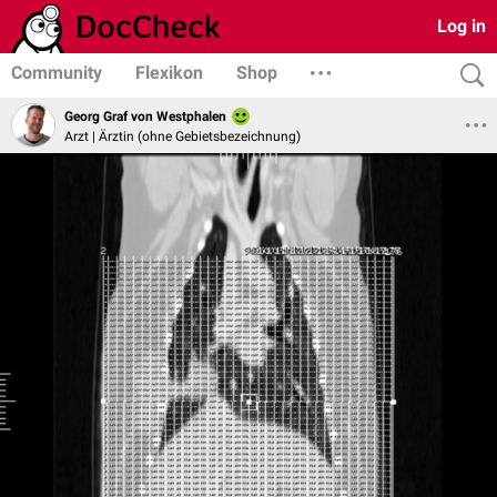
Log in
Community
Flexikon
Shop
Georg Graf von Westphalen
Arzt | Ärztin (ohne Gebietsbezeichnung)