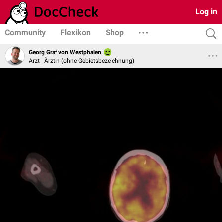
Log in
Community
Flexikon
Shop
Georg Graf von Westphalen
Arzt | Ärztin (ohne Gebietsbezeichnung)