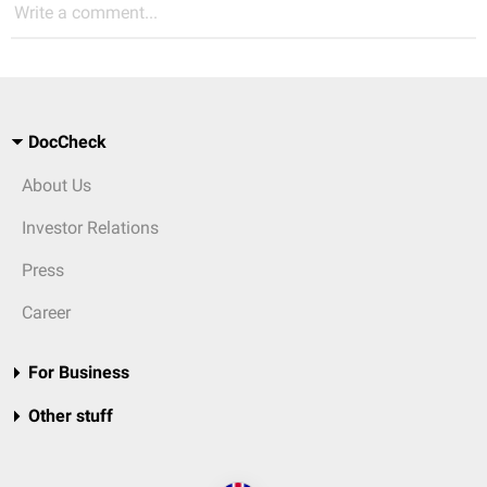
Write a comment...
DocCheck
About Us
Investor Relations
Press
Career
For Business
Other stuff