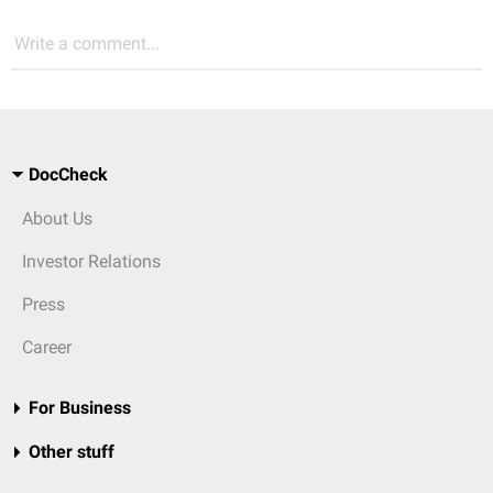
Write a comment...
DocCheck
About Us
Investor Relations
Press
Career
For Business
Other stuff