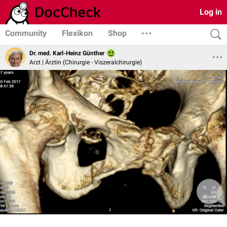
Log in
Community
Flexikon
Shop
Dr. med. Karl-Heinz Günther
Arzt | Ärztin (Chirurgie - Viszeralchirurgie)