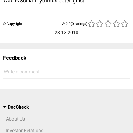
Wach-/Schlafrhythmus beteiligt ist.
© Copyright
(0 ratings)
23.12.2010
Feedback
Write a comment...
DocCheck
About Us
Investor Relations