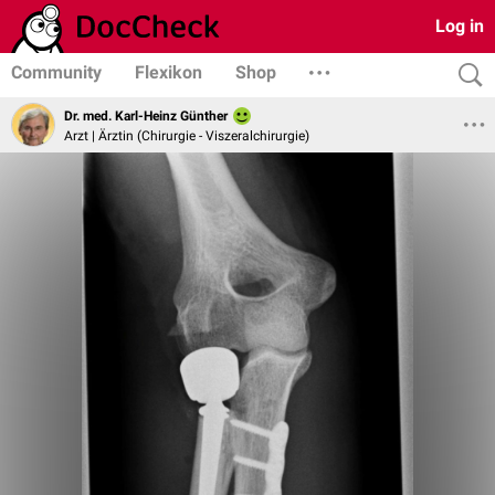
Log in
Community
Flexikon
Shop
Dr. med. Karl-Heinz Günther
Arzt | Ärztin (Chirurgie - Viszeralchirurgie)