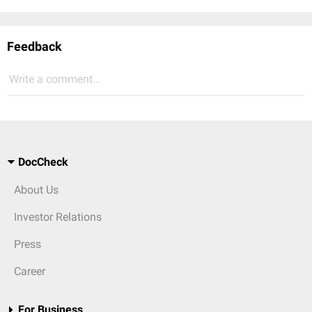
Feedback
Write a comment...
DocCheck
About Us
Investor Relations
Press
Career
For Business