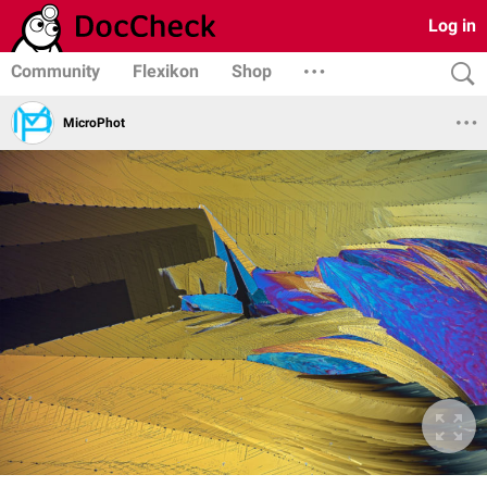
Log in
Community
Flexikon
Shop
MicroPhot