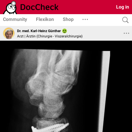
Log in
Community
Flexikon
Shop
Dr. med. Karl-Heinz Günther
Arzt | Ärztin (Chirurgie - Viszeralchirurgie)