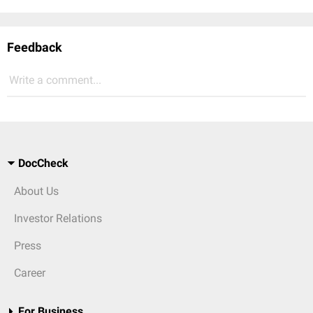
Feedback
Write a comment...
DocCheck
About Us
Investor Relations
Press
Career
For Business