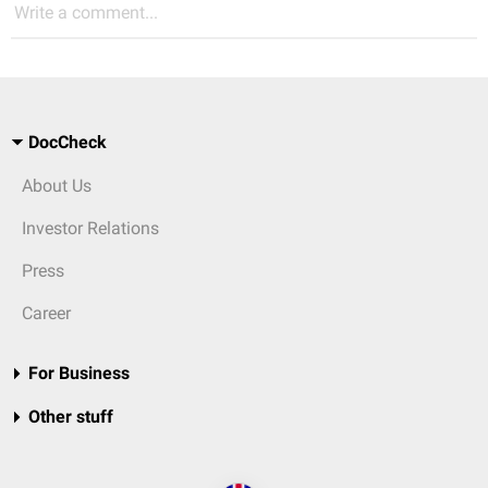
Write a comment...
DocCheck
About Us
Investor Relations
Press
Career
For Business
Other stuff