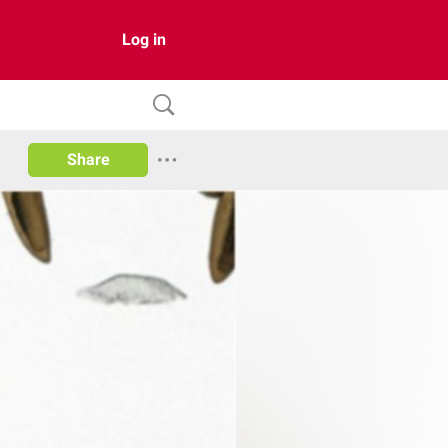
Log in
Share