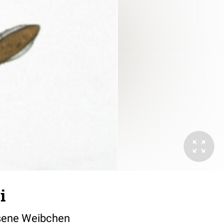
i
hsene Weibchen