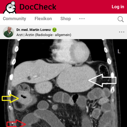
Log in
Community
Flexikon
Shop
Dr. med. Martin Lorenz
Arzt | Ärztin (Radiologie - allgemein)