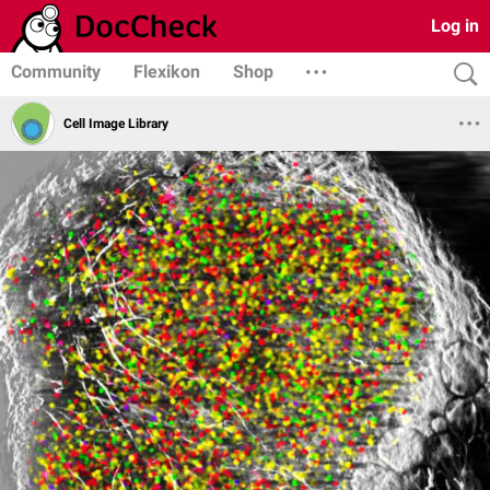
Log in
Community
Flexikon
Shop
Cell Image Library