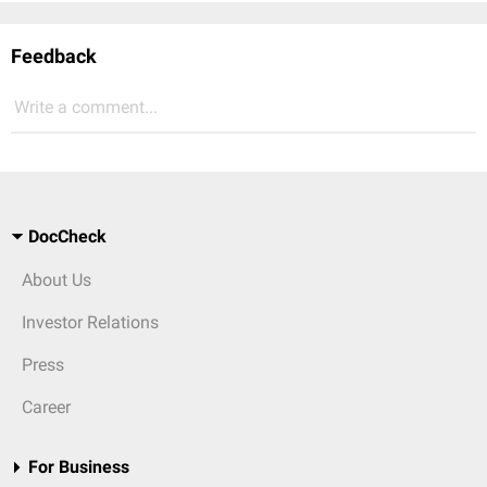
Feedback
Write a comment...
DocCheck
About Us
Investor Relations
Press
Career
For Business