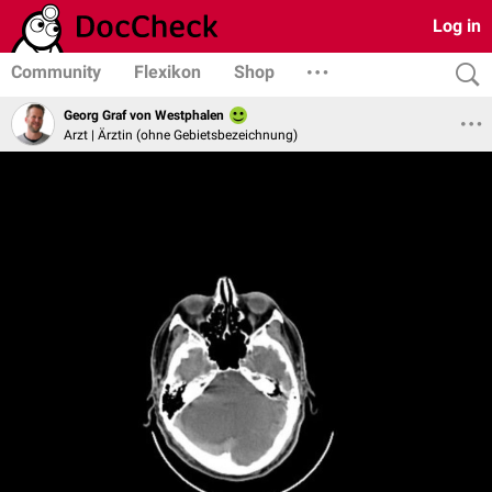
Log in
Community
Flexikon
Shop
Georg Graf von Westphalen
Arzt | Ärztin (ohne Gebietsbezeichnung)