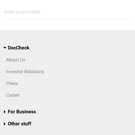
Write a comment...
DocCheck
About Us
Investor Relations
Press
Career
For Business
Other stuff