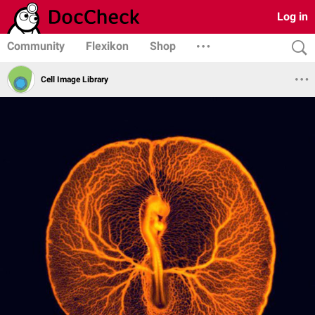
Log in
Community
Flexikon
Shop
Cell Image Library