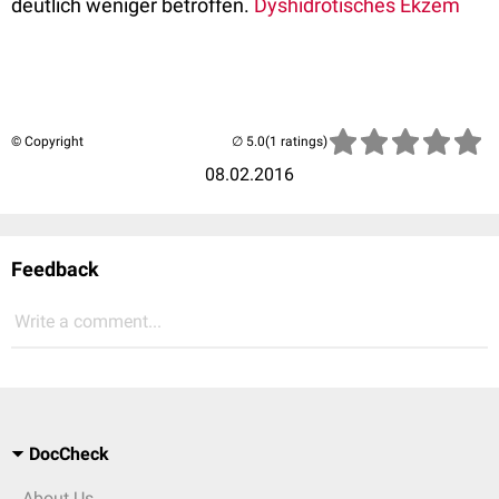
deutlich weniger betroffen.
Dyshidrotisches Ekzem
© Copyright
(1 ratings)
08.02.2016
Feedback
Write a comment...
DocCheck
About Us