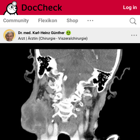
Log in
Community
Flexikon
Shop
Dr. med. Karl-Heinz Günther
Arzt | Ärztin (Chirurgie - Viszeralchirurgie)