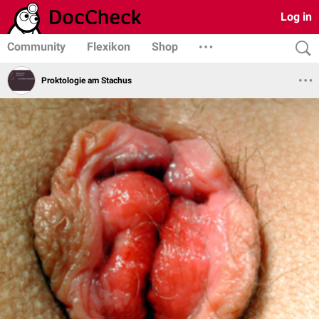
Log in
Community
Flexikon
Shop
Proktologie am Stachus