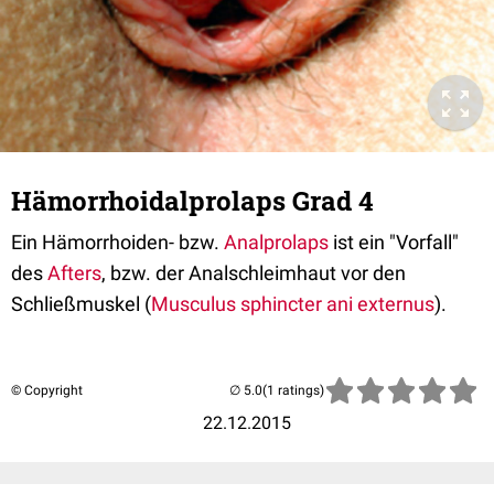
Hämorrhoidalprolaps Grad 4
Ein Hämorrhoiden- bzw.
Analprolaps
ist ein "Vorfall"
des
Afters
, bzw. der Analschleimhaut vor den
Schließmuskel (
Musculus sphincter ani externus
).
© Copyright
(1 ratings)
22.12.2015