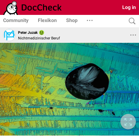
Log in
Community
Flexikon
Shop
Peter Juzak
Nichtmedizinischer Beruf