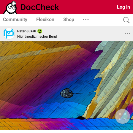
Log in
Community
Flexikon
Shop
Peter Juzak
Nichtmedizinischer Beruf