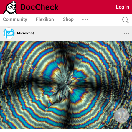
Log in
Community
Flexikon
Shop
MicroPhot