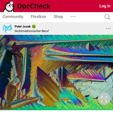
Log in
Community
Flexikon
Shop
Peter Juzak
Nichtmedizinischer Beruf