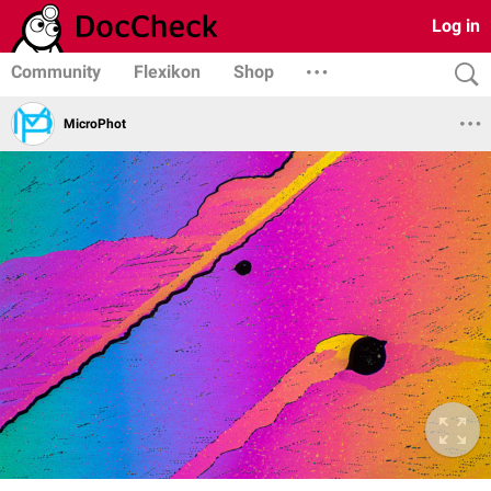
Log in
Community
Flexikon
Shop
MicroPhot