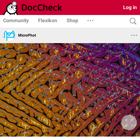
Log in
Community
Flexikon
Shop
MicroPhot