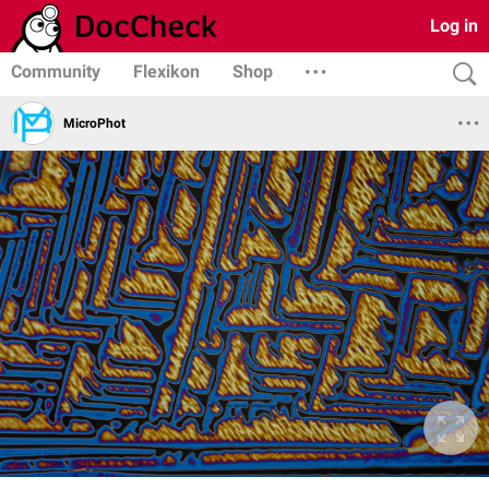
Log in
Community
Flexikon
Shop
MicroPhot