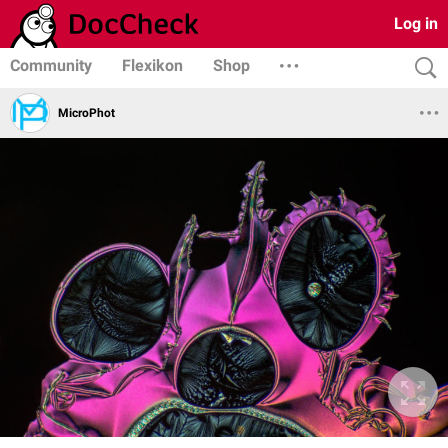
Log in
Community
Flexikon
Shop
MicroPhot