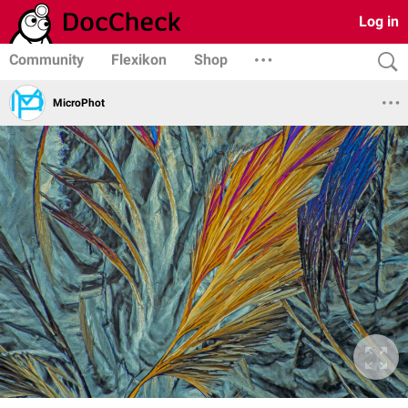
Log in
Community
Flexikon
Shop
MicroPhot