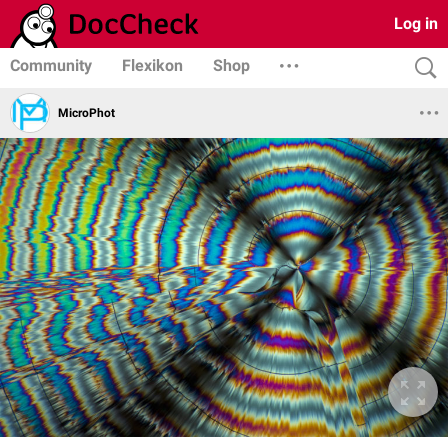
Log in
Community
Flexikon
Shop
MicroPhot