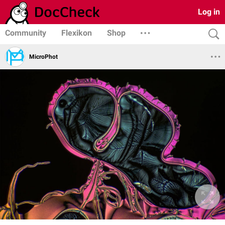
Log in
Community
Flexikon
Shop
MicroPhot