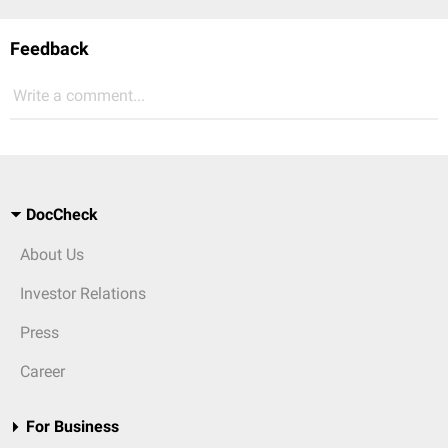
Feedback
Write a comment...
DocCheck
About Us
Investor Relations
Press
Career
For Business