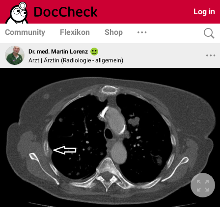
Log in
Community
Flexikon
Shop
Dr. med. Martin Lorenz
Arzt | Ärztin (Radiologie - allgemein)