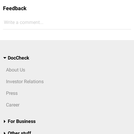
Feedback
Write a comment...
DocCheck
About Us
Investor Relations
Press
Career
For Business
Other stuff