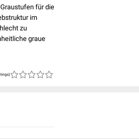
 Graustufen für die
ebstruktur im
hlecht zu
nheitliche graue
atings)