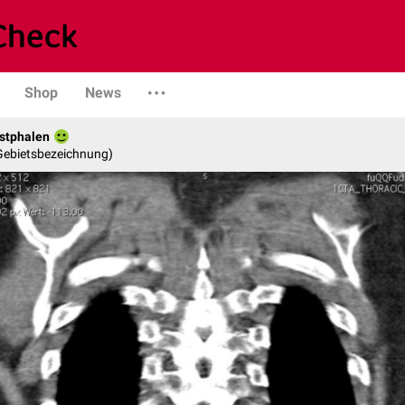
Shop
News
stphalen
 Gebietsbezeichnung)