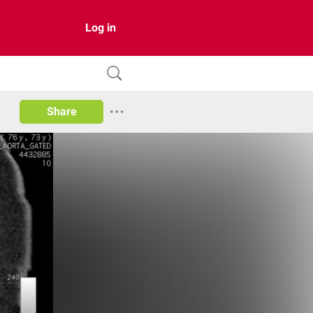
Log in
Share