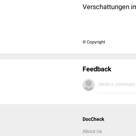
Verschattungen im
© Copyright
Feedback
Write a comment.
DocCheck
About Us