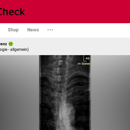
Shop
News
renz
logie - allgemein)