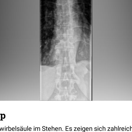
ap
wirbelsäule im Stehen. Es zeigen sich zahlreic