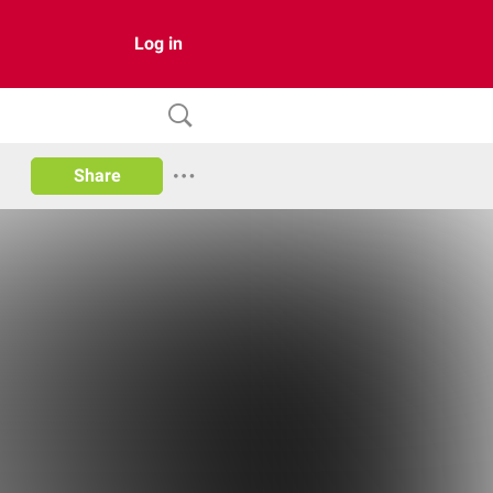
Log in
Share