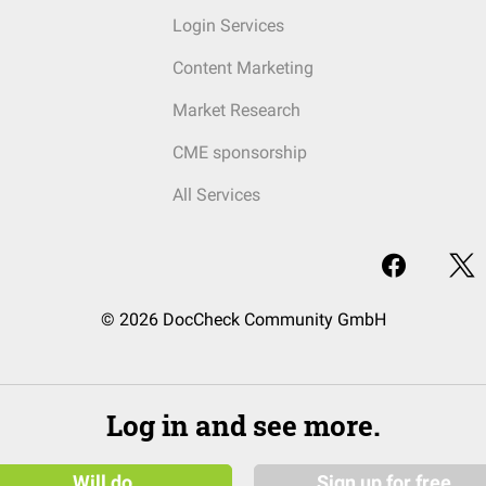
Login Services
Content Marketing
Market Research
CME sponsorship
All Services
© 2026 DocCheck Community GmbH
Log in and see more.
Will do
Sign up for free