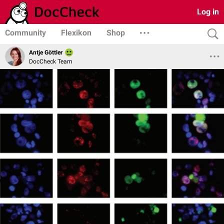
Log in
Community
Flexikon
Shop
Antje Göttler
DocCheck Team