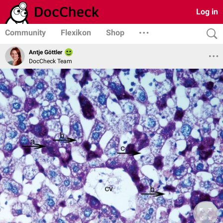
Log in
Community
Flexikon
Shop
Antje Göttler
DocCheck Team