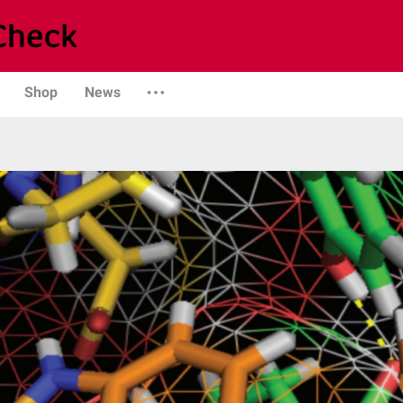
Shop
News