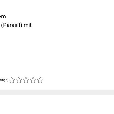
tem
(Parasit) mit
atings)