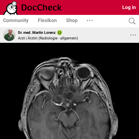
Log in
Community
Flexikon
Shop
Dr. med. Martin Lorenz
Arzt | Ärztin (Radiologie - allgemein)