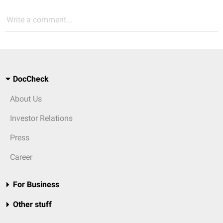
Write a comment...
DocCheck
About Us
Investor Relations
Press
Career
For Business
Other stuff