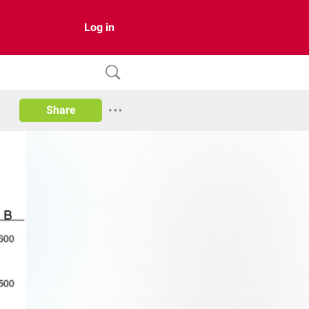
Log in
Share