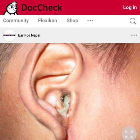
Log in
Community
Flexikon
Shop
Ear For Nepal