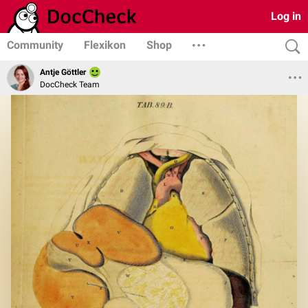
Log in
Community
Flexikon
Shop
Antje Göttler
DocCheck Team